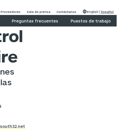
Proveedores
Sala de prensa
Contáctanos
English
Español
Preguntas frecuentes
Puestos de trabajo
rol
ire
ones
las
S
south32.net