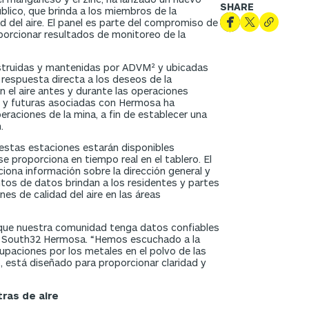
SHARE
lico, que brinda a los miembros de la
d del aire. El panel es parte del compromiso de
orcionar resultados de monitoreo de la
struidas y mantenidas por ADVM² y ubicadas
 respuesta directa a los deseos de la
 el aire antes y durante las operaciones
es y futuras asociadas con Hermosa ha
aciones de la mina, a fin de establecer una
.
estas estaciones estarán disponibles
 proporciona en tiempo real en el tablero. El
ciona información sobre la dirección general y
ntos de datos brindan a los residentes y partes
nes de calidad del aire en las áreas
que nuestra comunidad tenga datos confiables
e de South32 Hermosa. “Hemos escuchado a la
paciones por los metales en el polvo de las
o, está diseñado para proporcionar claridad y
ras de aire