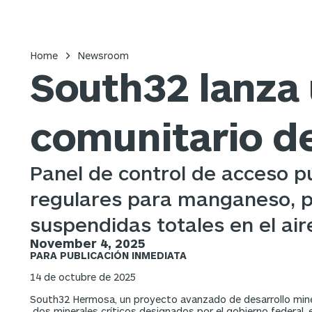
Home
Newsroom
South32 lanza 
comunitario de 
Panel de control de acceso p
regulares para manganeso, plo
suspendidas totales en el air
November 4, 2025
PARA PUBLICACIÓN INMEDIATA
14 de octubre de 2025
South32 Hermosa, un proyecto avanzado de desarrollo mine
dos minerales críticos designados por el gobierno federal, 