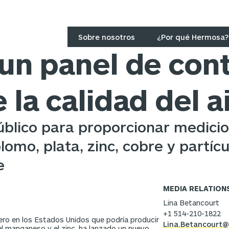
Sobre nosotros
¿Por qué Hermosa?
un panel de cont
la calidad del a
úblico para proporcionar medici
mo, plata, zinc, cobre y partícu
e
MEDIA RELATION
Lina Betancourt
+1 514-210-1822
ro en los Estados Unidos que podría producir
Lina.Betancourt@
el manganeso y el zinc, ha lanzado un nuevo