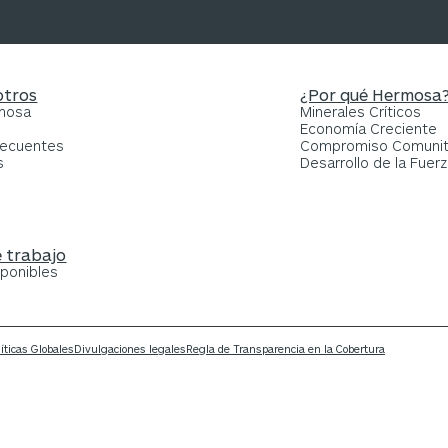
otros
¿Por qué Hermosa
rmosa
Minerales Críticos
Economía Creciente
recuentes
Compromiso Comunit
s
Desarrollo de la Fuerz
 trabajo
sponibles
líticas Globales
Divulgaciones legales
Regla de Transparencia en la Cobertura