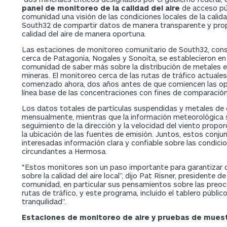
panel de monitoreo de la calidad del aire
de acceso púb
comunidad una visión de las condiciones locales de la calida
South32 de compartir datos de manera transparente y prop
calidad del aire de manera oportuna.
Las estaciones de monitoreo comunitario de South32, con
cerca de Patagonia, Nogales y Sonoita, se establecieron en
comunidad de saber más sobre la distribución de metales en
mineras. El monitoreo cerca de las rutas de tráfico actual
comenzado ahora, dos años antes de que comiencen las oper
línea base de las concentraciones con fines de comparación
Los datos totales de partículas suspendidas y metales de 
mensualmente, mientras que la información meteorológica se
seguimiento de la dirección y la velocidad del viento propor
la ubicación de las fuentes de emisión. Juntos, estos conju
interesadas información clara y confiable sobre las condicio
circundantes a Hermosa.
“Estos monitores son un paso importante para garantizar 
sobre la calidad del aire local”, dijo Pat Risner, president
comunidad, en particular sus pensamientos sobre las preocu
rutas de tráfico, y este programa, incluido el tablero públic
tranquilidad”.
Estaciones de monitoreo de aire y pruebas de muest