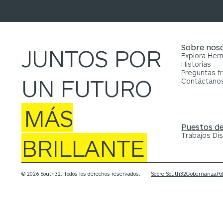
Sobre nos
JUNTOS POR
Explora He
Historias
Preguntas f
UN FUTURO
Contáctano
MÁS
Puestos de
Trabajos Di
BRILLANTE
© 2026 South32. Todos los derechos reservados.
Sobre South32
Gobernanza
Po