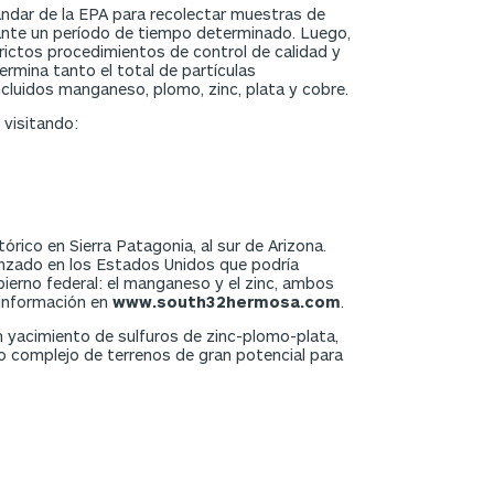
dar de la EPA para recolectar muestras de
rante un período de tiempo determinado. Luego,
trictos procedimientos de control de calidad y
ermina tanto el total de partículas
cluidos manganeso, plomo, zinc, plata y cobre.
 visitando:
rico en Sierra Patagonia, al sur de Arizona.
anzado en los Estados Unidos que podría
ierno federal: el manganeso y el zinc, ambos
s información en
www.south32hermosa.com
.
 yacimiento de sulfuros de zinc-plomo-plata,
 complejo de terrenos de gran potencial para