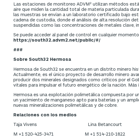
Las estaciones de monitoreo ADVM² utilizan métodos están
aire que miden la cantidad total de materia particulada du
las muestras se envían a un laboratorio certificado bajo es
cadena de custodia, donde el análisis de alta resolución det
suspendidas como las concentraciones de metales clave, in
Se puede acceder al panel de control en cualquier momento
https://south32.advm2.net/public/#/
###
Sobre South32 Hermosa
Hermosa de South32 se encuentra en un distrito minero histó
Actualmente, es el único proyecto de desarrollo minero av
producir dos minerales designados como críticos por el Gob
vitales para impulsar el futuro energético de la nación. Má
Hermosa es una explotación polimetálica compuesta por un
un yacimiento de manganeso apto para baterías y un amplio
nuevas mineralizaciones polimetálicas y de cobre.
Relaciones con los medios
Taja Vivens Lina Betancourt
M +1 520-425-3471 M +1 514-210-1822