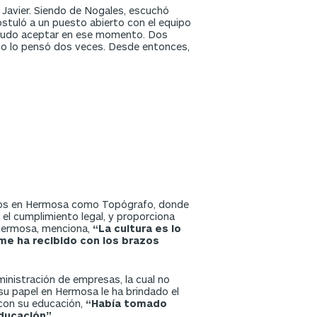
 Javier. Siendo de Nogales, escuchó
ostuló a un puesto abierto con el equipo
o pudo aceptar en ese momento. Dos
 no lo pensó dos veces. Desde entonces,
tos en Hermosa como Topógrafo, donde
 el cumplimiento legal, y proporciona
 Hermosa, menciona,
“La cultura es lo
me ha recibido con los brazos
ministración de empresas, la cual no
su papel en Hermosa le ha brindado el
 con su educación,
“Había tomado
ducación”.