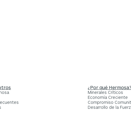
Oscar Guevara
Asesor de Salud, Seguridad y Protección
Ger
otros
¿Por qué Hermosa
rmosa
Minerales Críticos
Economía Creciente
recuentes
Compromiso Comunit
s
Desarrollo de la Fuerz