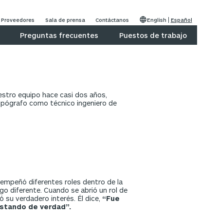
Proveedores
Sala de prensa
Contáctanos
English
Español
Preguntas frecuentes
Puestos de trabajo
estro equipo hace casi dos años,
pógrafo como técnico ingeniero de
esempeñó diferentes roles dentro de la
o diferente. Cuando se abrió un rol de
 su verdadero interés. Él dice,
“Fue
stando de verdad”.