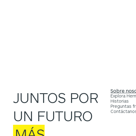
Reni Wati
Especialista Senior en Contratos y Adquisiciones
Sobre nos
JUNTOS POR
Explora He
Historias
Preguntas f
UN FUTURO
Contáctano
MÁS