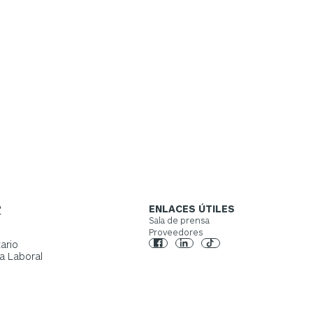
Betty Zataray
ente de Cumplimiento Ambiental
Day in the L
?
ENLACES ÚTILES
Sala de prensa
Proveedores
ario
a Laboral